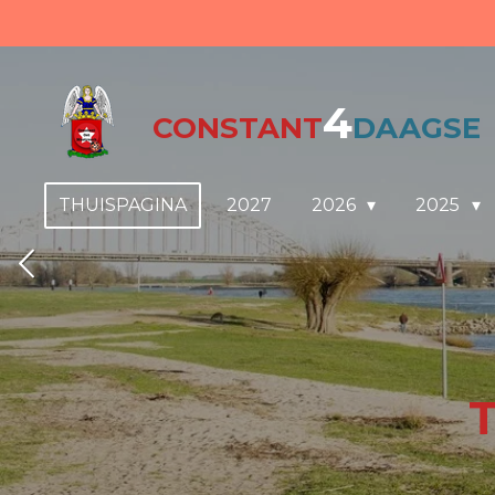
Ga
direct
naar
4
de
CONSTANT
DAAGSE
hoofdinhoud
THUISPAGINA
2027
2026
2025
T