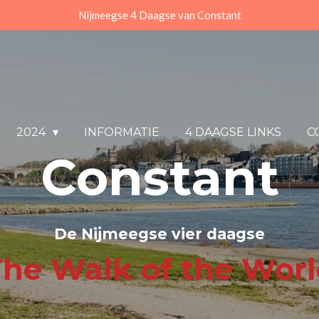
Nijmeegse 4 Daagse van Constant
2024
INFORMATIE
4 DAAGSE LINKS
C
Constant
De Nijmeegse vier daagse
he Walk of the Wor