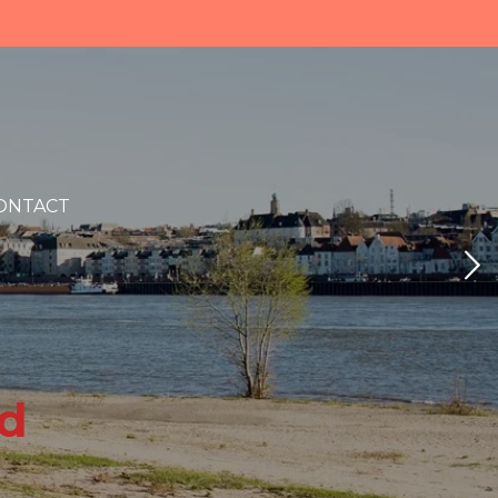
ONTACT
ld